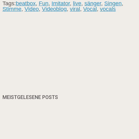
Tags:
beatbox
,
Fun
,
Imitator
,
live
,
sänger
,
Singen
,
Stimme
,
Video
,
Videoblog
,
viral
,
Vocal
,
vocals
MEISTGELESENE POSTS