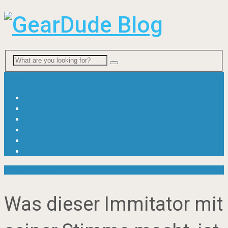
Menu
News
Viral & Fun
Ratgeber
Gitarre
Bass
Drums
Viral & Fun
Was dieser Immitator mit