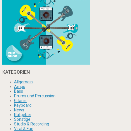
KATEGORIEN
Allgemein
Amps
Bass
Drums und Percussion
Gitarre
Keyboard
News
Ratgeber
Sonstige
Studio & Recording
Viral & Fun