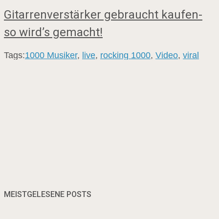
Gitarrenverstärker gebraucht kaufen-
so wird’s gemacht!
Tags:
1000 Musiker
,
live
,
rocking 1000
,
Video
,
viral
MEISTGELESENE POSTS