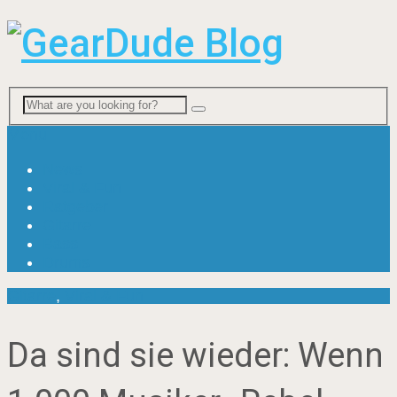
Menu
News
Viral & Fun
Ratgeber
Gitarre
Bass
Drums
Gitarre
,
Viral & Fun
Da sind sie wieder: Wenn