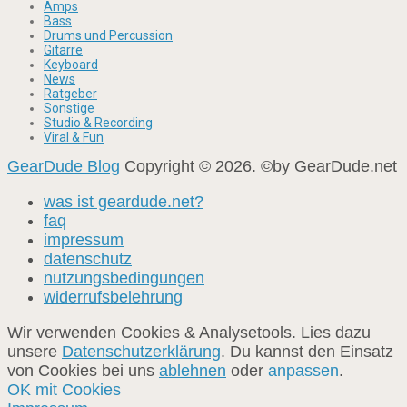
Amps
Bass
Drums und Percussion
Gitarre
Keyboard
News
Ratgeber
Sonstige
Studio & Recording
Viral & Fun
GearDude Blog
Copyright © 2026. ©by GearDude.net
was ist geardude.net?
faq
impressum
datenschutz
nutzungsbedingungen
widerrufsbelehrung
Wir verwenden Cookies & Analysetools. Lies dazu
unsere
Datenschutzerklärung
. Du kannst den Einsatz
von Cookies bei uns
ablehnen
oder
anpassen
.
OK mit Cookies