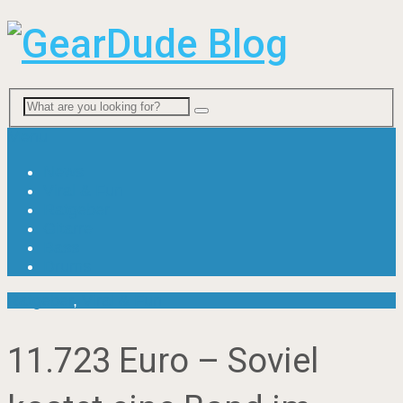
Menu
News
Viral & Fun
Ratgeber
Gitarre
Bass
Drums
Ratgeber
,
Viral & Fun
11.723 Euro – Soviel