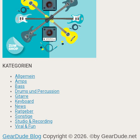
KATEGORIEN
Allgemein
Amps
Bass
Drums und Percussion
Gitarre
Keyboard
News
Ratgeber
Sonstige
Studio & Recording
Viral & Fun
GearDude Blog
Copyright © 2026. ©by GearDude.net