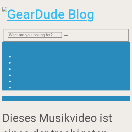
Menu
News
Viral & Fun
Ratgeber
Gitarre
Bass
Drums
Viral & Fun
Dieses Musikvideo ist