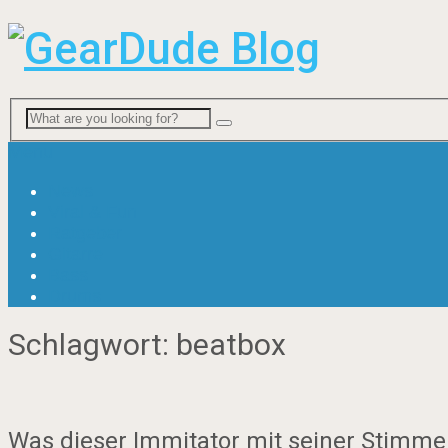
Menu
News
Viral & Fun
Ratgeber
Gitarre
Bass
Drums
Schlagwort:
beatbox
Was dieser Immitator mit seiner Stimme 