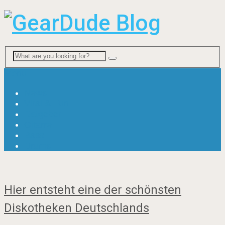
Menu
News
Viral & Fun
Ratgeber
Gitarre
Bass
Drums
Hier entsteht eine der schönsten
Diskotheken Deutschlands