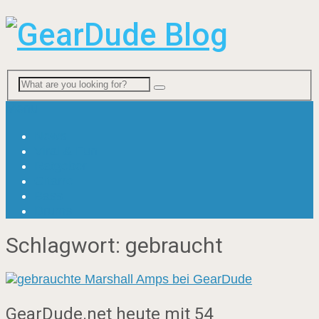
Menu
News
Viral & Fun
Ratgeber
Gitarre
Bass
Drums
Schlagwort:
gebraucht
GearDude.net heute mit 54