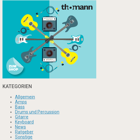
KATEGORIEN
Allgemein
Amps
Bass
Drums und Percussion
Gitarre
Keyboard
News
Ratgeber
Sonstige