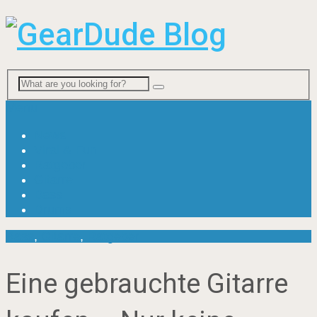
Menu
News
Viral & Fun
Ratgeber
Gitarre
Bass
Drums
Bass
,
Gitarre
,
Ratgeber
Eine gebrauchte Gitarre