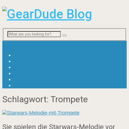
Menu
News
Viral & Fun
Ratgeber
Gitarre
Bass
Drums
Schlagwort:
Trompete
Sie spielen die Starwars-Melodie vor