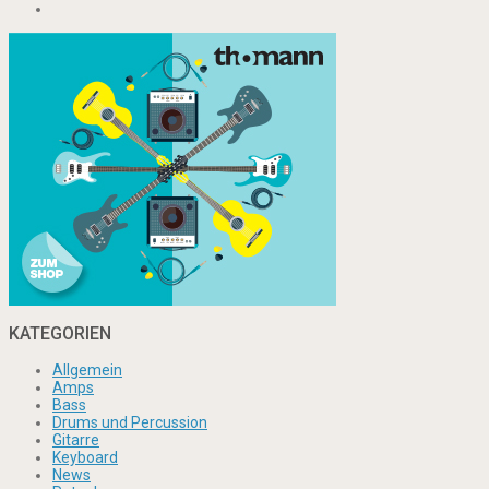
KATEGORIEN
Allgemein
Amps
Bass
Drums und Percussion
Gitarre
Keyboard
News