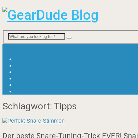
Menu
News
Viral & Fun
Ratgeber
Gitarre
Bass
Drums
Schlagwort:
Tipps
Der beste Snare-Tuning-Trick EVER! Sna