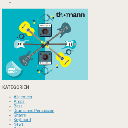
KATEGORIEN
Allgemein
Amps
Bass
Drums und Percussion
Gitarre
Keyboard
News