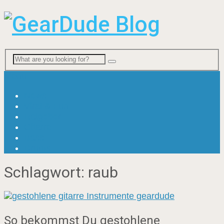
Menu
News
Viral & Fun
Ratgeber
Gitarre
Bass
Drums
Schlagwort:
raub
So bekommst Du gestohlene