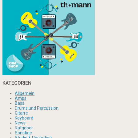
KATEGORIEN
Allgemein
Amps
Bass
Drums und Percussion
Gitarre
Keyboard
News
Ratgeber
Sonstige
Studio & Recording