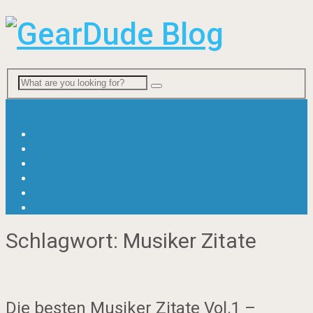
Menu
News
Viral & Fun
Ratgeber
Gitarre
Bass
Drums
Schlagwort:
Musiker Zitate
Die besten Musiker Zitate Vol.1 –