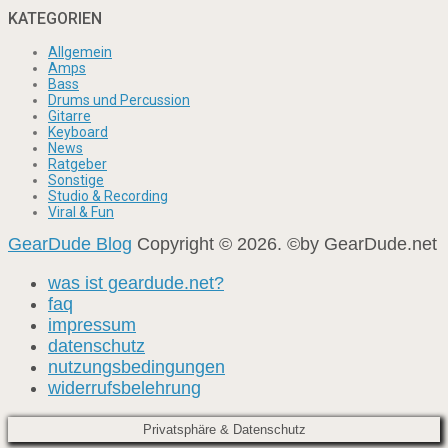
KATEGORIEN
Allgemein
Amps
Bass
Drums und Percussion
Gitarre
Keyboard
News
Ratgeber
Sonstige
Studio & Recording
Viral & Fun
GearDude Blog
Copyright © 2026. ©by GearDude.net
was ist geardude.net?
faq
impressum
datenschutz
nutzungsbedingungen
widerrufsbelehrung
Privatsphäre & Datenschutz