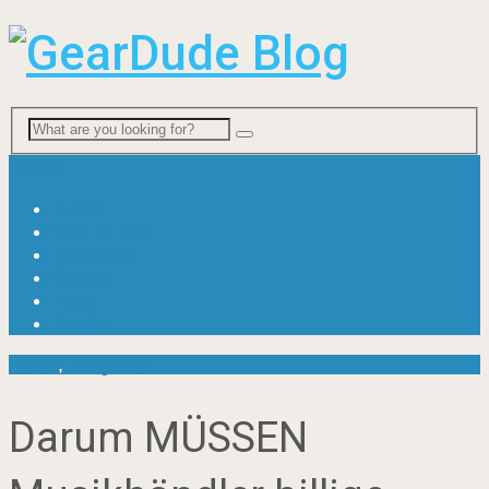
Menu
News
Viral & Fun
Ratgeber
Gitarre
Bass
Drums
News
,
Ratgeber
Darum MÜSSEN