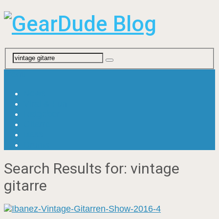
Menu
News
Viral & Fun
Ratgeber
Gitarre
Bass
Drums
Search Results for:
vintage
gitarre