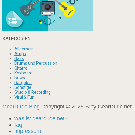
KATEGORIEN
Allgemein
Amps
Bass
Drums und Percussion
Gitarre
Keyboard
News
Ratgeber
Sonstige
Studio & Recording
Viral & Fun
GearDude Blog
Copyright © 2026. ©by GearDude.net
was ist geardude.net?
faq
impressum